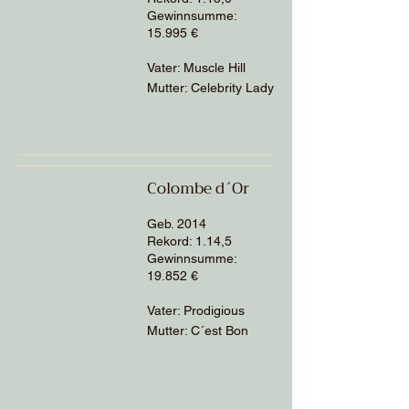
Gewinnsumme:
15.995 €
Vater: Muscle Hill
Mutter: Celebrity Lady
Colombe d´Or
Geb. 2014
Rekord: 1.14,5
Gewinnsumme:
19.852 €
Vater: Prodigious
Mutter: C´est Bon